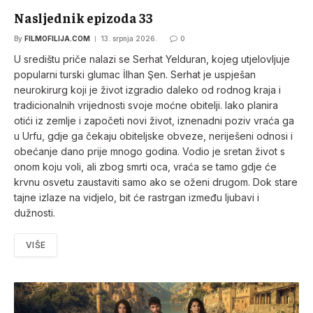
Nasljednik epizoda 33
By
FILMOFILIJA.COM
13. srpnja 2026.
0
U središtu priče nalazi se Serhat Yelduran, kojeg utjelovljuje
popularni turski glumac İlhan Şen. Serhat je uspješan
neurokirurg koji je život izgradio daleko od rodnog kraja i
tradicionalnih vrijednosti svoje moćne obitelji. Iako planira
otići iz zemlje i započeti novi život, iznenadni poziv vraća ga
u Urfu, gdje ga čekaju obiteljske obveze, neriješeni odnosi i
obećanje dano prije mnogo godina. Vodio je sretan život s
onom koju voli, ali zbog smrti oca, vraća se tamo gdje će
krvnu osvetu zaustaviti samo ako se oženi drugom. Dok stare
tajne izlaze na vidjelo, bit će rastrgan između ljubavi i
dužnosti.
VIŠE