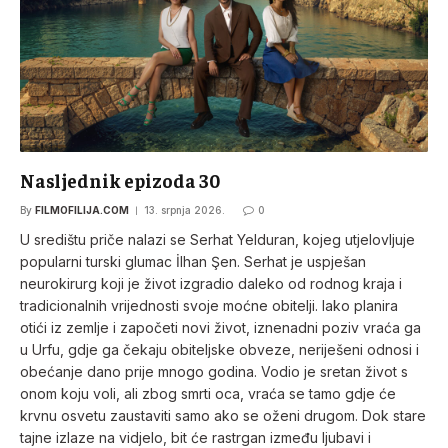
Nasljednik epizoda 30
By
FILMOFILIJA.COM
13. srpnja 2026.
0
U središtu priče nalazi se Serhat Yelduran, kojeg utjelovljuje
popularni turski glumac İlhan Şen. Serhat je uspješan
neurokirurg koji je život izgradio daleko od rodnog kraja i
tradicionalnih vrijednosti svoje moćne obitelji. Iako planira
otići iz zemlje i započeti novi život, iznenadni poziv vraća ga
u Urfu, gdje ga čekaju obiteljske obveze, neriješeni odnosi i
obećanje dano prije mnogo godina. Vodio je sretan život s
onom koju voli, ali zbog smrti oca, vraća se tamo gdje će
krvnu osvetu zaustaviti samo ako se oženi drugom. Dok stare
tajne izlaze na vidjelo, bit će rastrgan između ljubavi i