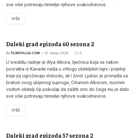
sve više potresaju temelje njihove svakodnevice.
VIŠE
Daleki grad epizoda 60 sezona 2
By
FILMOFILIJA.COM
13. srpnja 2026.
0
U središtu radnje je Alya Albora, liječnica koja se nakon
povratka iz Kanade našla u vrtlogu obiteljskih tajni i prijetnji
koje joj ugrožavaju slobodu, ali i život. Ljubav je pronašla sa
bratom svog ubijenog supruga, Cihanom Alborom, moćnim
vođom obitelji čiji pokušaji da zaštiti ono do čega mu je stalo
sve više potresaju temelje njihove svakodnevice.
VIŠE
Daleki grad epizoda 57 sezona 2