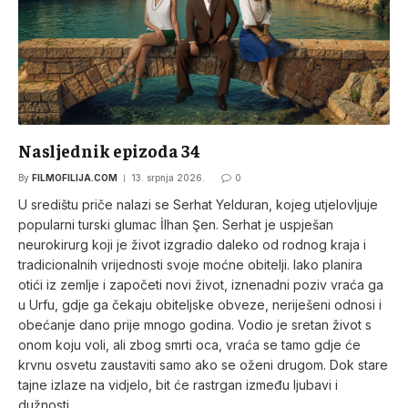
Nasljednik epizoda 34
By
FILMOFILIJA.COM
13. srpnja 2026.
0
U središtu priče nalazi se Serhat Yelduran, kojeg utjelovljuje
popularni turski glumac İlhan Şen. Serhat je uspješan
neurokirurg koji je život izgradio daleko od rodnog kraja i
tradicionalnih vrijednosti svoje moćne obitelji. Iako planira
otići iz zemlje i započeti novi život, iznenadni poziv vraća ga
u Urfu, gdje ga čekaju obiteljske obveze, neriješeni odnosi i
obećanje dano prije mnogo godina. Vodio je sretan život s
onom koju voli, ali zbog smrti oca, vraća se tamo gdje će
krvnu osvetu zaustaviti samo ako se oženi drugom. Dok stare
tajne izlaze na vidjelo, bit će rastrgan između ljubavi i
dužnosti.