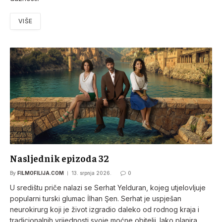
VIŠE
Nasljednik epizoda 32
By
FILMOFILIJA.COM
13. srpnja 2026.
0
U središtu priče nalazi se Serhat Yelduran, kojeg utjelovljuje
popularni turski glumac İlhan Şen. Serhat je uspješan
neurokirurg koji je život izgradio daleko od rodnog kraja i
tradicionalnih vrijednosti svoje moćne obitelji. Iako planira