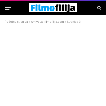
Početna stranica
»
Arhiva za filmofilija.com
»
Stranica 3