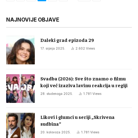
NAJNOVIJE OBJAVE
Daleki grad epizoda 29
17. srpnja 2025.
2.602
Views
Svadba (2026): Sve što znamo o filmu
koji već izaziva lavinu reakcija u regiji
28. studenoga 2025.
1.781
Views
Likovi i glumci u seriji „Skrivena
sudbina“
20. kolovoza 2025.
1.781
Views