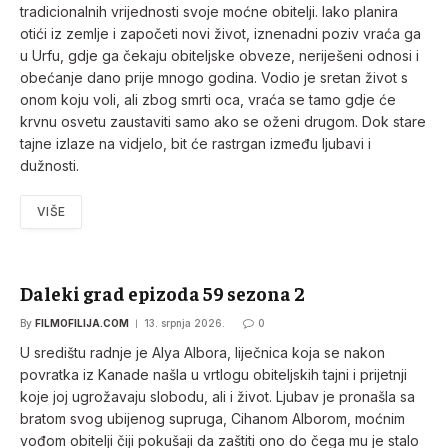
tradicionalnih vrijednosti svoje moćne obitelji. Iako planira
otići iz zemlje i započeti novi život, iznenadni poziv vraća ga
u Urfu, gdje ga čekaju obiteljske obveze, neriješeni odnosi i
obećanje dano prije mnogo godina. Vodio je sretan život s
onom koju voli, ali zbog smrti oca, vraća se tamo gdje će
krvnu osvetu zaustaviti samo ako se oženi drugom. Dok stare
tajne izlaze na vidjelo, bit će rastrgan između ljubavi i
dužnosti.
VIŠE
Daleki grad epizoda 59 sezona 2
By
FILMOFILIJA.COM
13. srpnja 2026.
0
U središtu radnje je Alya Albora, liječnica koja se nakon
povratka iz Kanade našla u vrtlogu obiteljskih tajni i prijetnji
koje joj ugrožavaju slobodu, ali i život. Ljubav je pronašla sa
bratom svog ubijenog supruga, Cihanom Alborom, moćnim
vođom obitelji čiji pokušaji da zaštiti ono do čega mu je stalo