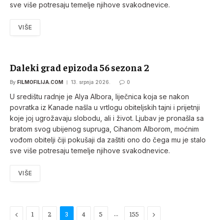
sve više potresaju temelje njihove svakodnevice.
VIŠE
Daleki grad epizoda 56 sezona 2
By
FILMOFILIJA.COM
13. srpnja 2026.
0
U središtu radnje je Alya Albora, liječnica koja se nakon
povratka iz Kanade našla u vrtlogu obiteljskih tajni i prijetnji
koje joj ugrožavaju slobodu, ali i život. Ljubav je pronašla sa
bratom svog ubijenog supruga, Cihanom Alborom, moćnim
vođom obitelji čiji pokušaji da zaštiti ono do čega mu je stalo
sve više potresaju temelje njihove svakodnevice.
VIŠE
Previous
…
Next
1
2
3
4
5
155