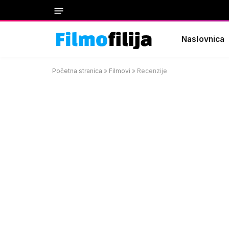
Naslovnica
Početna stranica
»
Filmovi
»
Recenzije