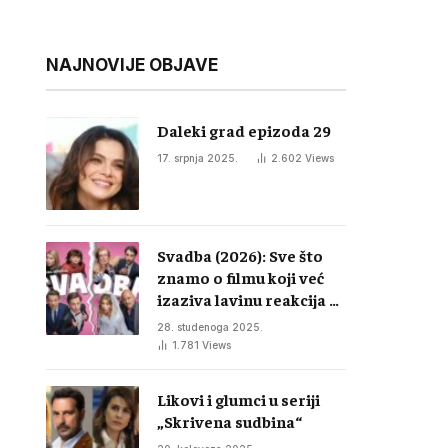
NAJNOVIJE OBJAVE
Daleki grad epizoda 29
17. srpnja 2025.
2.602
Views
Svadba (2026): Sve što
znamo o filmu koji već
izaziva lavinu reakcija u
regiji
28. studenoga 2025.
1.781
Views
Likovi i glumci u seriji
„Skrivena sudbina“