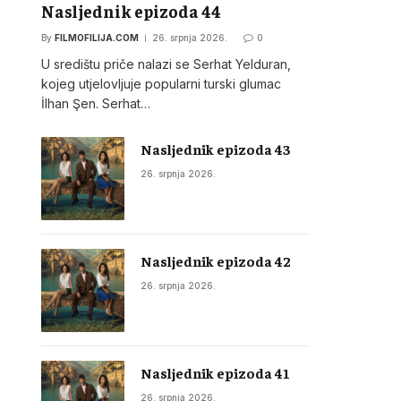
Nasljednik epizoda 44
By
FILMOFILIJA.COM
26. srpnja 2026.
0
U središtu priče nalazi se Serhat Yelduran,
kojeg utjelovljuje popularni turski glumac
İlhan Şen. Serhat…
Nasljednik epizoda 43
26. srpnja 2026.
Nasljednik epizoda 42
26. srpnja 2026.
Nasljednik epizoda 41
26. srpnja 2026.