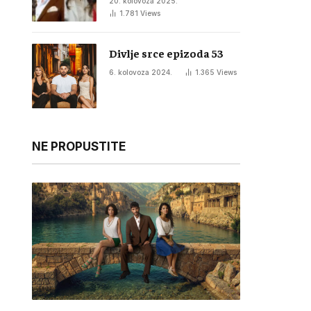
20. kolovoza 2025.
1.781
Views
Divlje srce epizoda 53
6. kolovoza 2024.
1.365
Views
NE PROPUSTITE