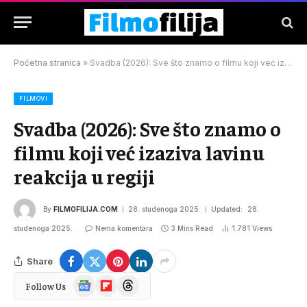
Početna stranica
»
Svadba (2026): Sve što znamo o filmu koji već izaziva lavinu reakcija u regiji
FILMOVI
Svadba (2026): Sve što znamo o
filmu koji već izaziva lavinu
reakcija u regiji
By
FILMOFILIJA.COM
28. studenoga 2025.
Updated:
28.
studenoga 2025.
Nema komentara
3 Mins Read
1.781
Views
Share
Google
Flipboard
Threads
Follow Us
News