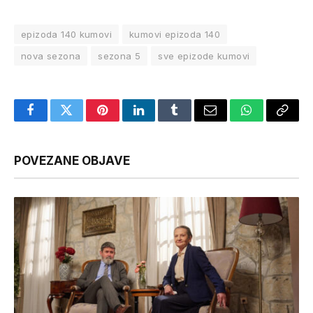
epizoda 140 kumovi
kumovi epizoda 140
nova sezona
sezona 5
sve epizode kumovi
Facebook
Twitter
Pinterest
LinkedIn
Tumblr
Email
WhatsApp
Copy
Link
POVEZANE OBJAVE