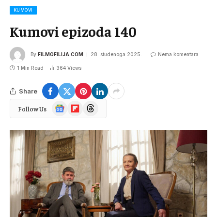
KUMOVI
Kumovi epizoda 140
By
FILMOFILIJA.COM
28. studenoga 2025.
Nema komentara
1 Min Read
364
Views
Share
Google
Flipboard
Threads
Follow Us
News