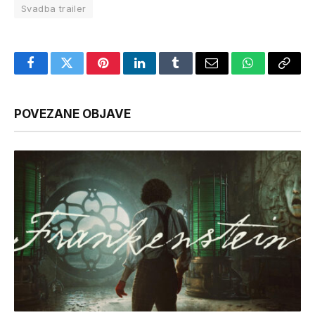
Svadba trailer
Facebook
Twitter
Pinterest
LinkedIn
Tumblr
Email
WhatsApp
Copy
Link
POVEZANE OBJAVE