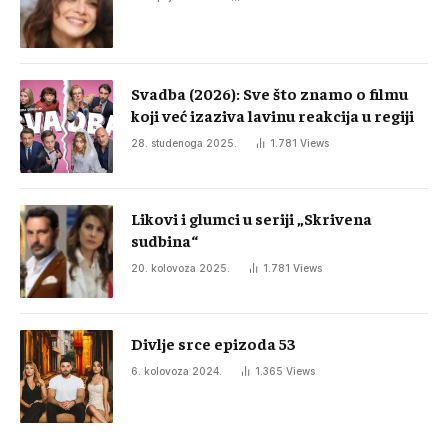
Svadba (2026): Sve što znamo o filmu
koji već izaziva lavinu reakcija u regiji
28. studenoga 2025.
1.781
Views
Likovi i glumci u seriji „Skrivena
sudbina“
20. kolovoza 2025.
1.781
Views
Divlje srce epizoda 53
6. kolovoza 2024.
1.365
Views