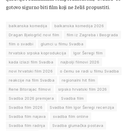
gotovo sigurno biti film koji ne želiš propustiti.
balkanska komedija
balkanska komedija 2026
Dragan Bjelogrlić novi film
film iz Zagreba i Beograda
film o svadbi
glumci u filmu Svadba
hrvatsko srpska koprodukcija
Igor Šeregi film
kada izlazi film Svadba
najbolji filmovi 2026
novi hrvatski film 2026
o čemu se radi u filmu Svadba
reakcije na film Svadba
regionalni hit film
Rene Bitorajac filmovi
srpsko hrvatski film 2026
Svadba 2026 premijera
Svadba film
Svadba film 2026
Svadba film Igor Šeregi recenzija
Svadba film najava
svadba film online
Svadba film radnja
Svadba glumačka postava