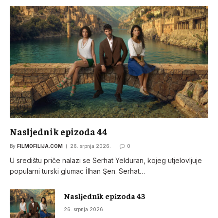
Nasljednik epizoda 44
By
FILMOFILIJA.COM
26. srpnja 2026.
0
U središtu priče nalazi se Serhat Yelduran, kojeg utjelovljuje
popularni turski glumac İlhan Şen. Serhat…
Nasljednik epizoda 43
26. srpnja 2026.