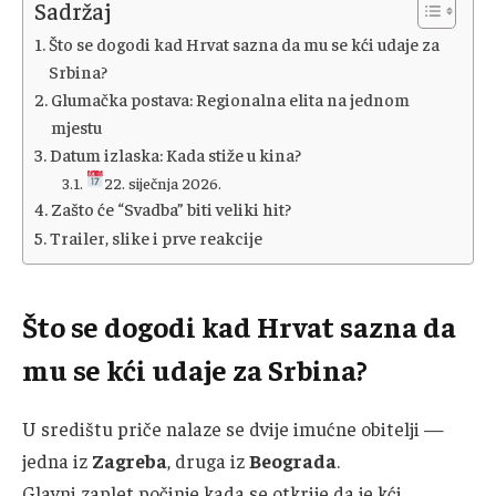
Sadržaj
Što se dogodi kad Hrvat sazna da mu se kći udaje za
Srbina?
Glumačka postava: Regionalna elita na jednom
mjestu
Datum izlaska: Kada stiže u kina?
22. siječnja 2026.
Zašto će “Svadba” biti veliki hit?
Trailer, slike i prve reakcije
Što se dogodi kad Hrvat sazna da
mu se kći udaje za Srbina?
U središtu priče nalaze se dvije imućne obitelji —
jedna iz
Zagreba
, druga iz
Beograda
.
Glavni zaplet počinje kada se otkrije da je kći