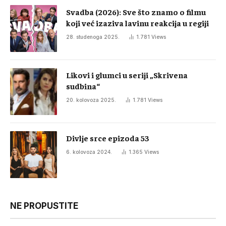
Svadba (2026): Sve što znamo o filmu
koji već izaziva lavinu reakcija u regiji
28. studenoga 2025.
1.781
Views
Likovi i glumci u seriji „Skrivena
sudbina“
20. kolovoza 2025.
1.781
Views
Divlje srce epizoda 53
6. kolovoza 2024.
1.365
Views
NE PROPUSTITE