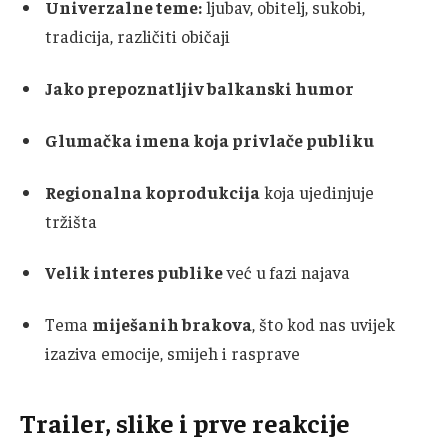
Univerzalne teme:
ljubav, obitelj, sukobi,
tradicija, različiti običaji
Jako prepoznatljiv balkanski humor
Glumačka imena koja privlače publiku
Regionalna koprodukcija
koja ujedinjuje
tržišta
Velik interes publike
već u fazi najava
Tema
miješanih brakova
, što kod nas uvijek
izaziva emocije, smijeh i rasprave
Trailer, slike i prve reakcije