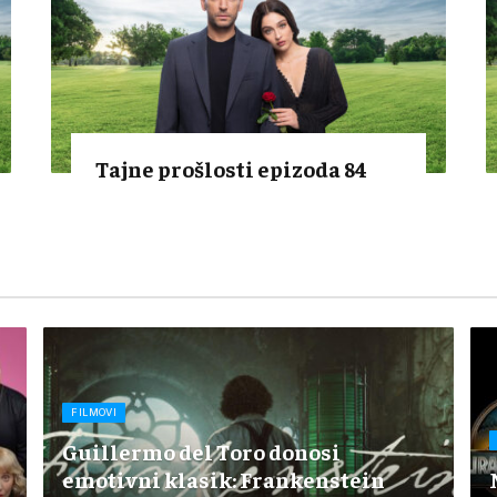
Tajne prošlosti epizoda 84
FILMOVI
Guillermo del Toro donosi
emotivni klasik: Frankenstein