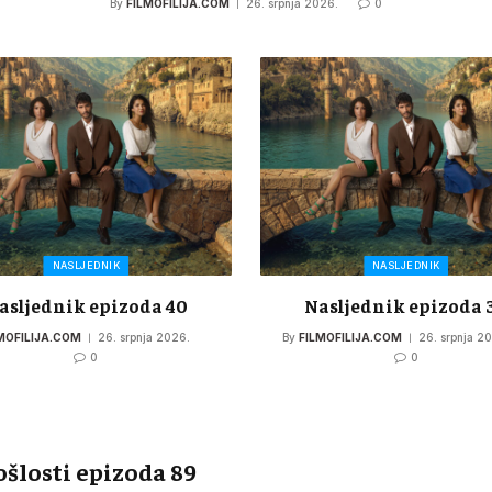
By
FILMOFILIJA.COM
26. srpnja 2026.
0
NASLJEDNIK
NASLJEDNIK
asljednik epizoda 40
Nasljednik epizoda 
MOFILIJA.COM
26. srpnja 2026.
By
FILMOFILIJA.COM
26. srpnja 2
0
0
ošlosti epizoda 89