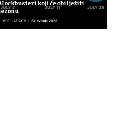
Blockbusteri koji će obilježiti
sezonu
ILMOFILIJA.COM
23. svibnja 2025.