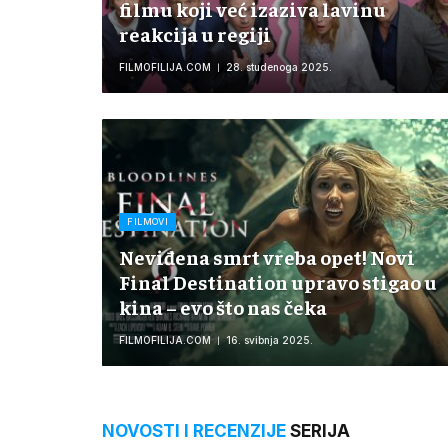
filmu koji već izaziva lavinu
reakcija u regiji
FILMOFILIJA.COM
28. studenoga 2025.
FILMOVI
Neviđena smrt vreba opet! Novi
Final Destination upravo stigao u
kina – evo što nas čeka
FILMOFILIJA.COM
16. svibnja 2025.
NOVOSTI I RECENZIJE
SERIJA