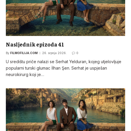
Nasljednik epizoda 41
By
FILMOFILIJA.COM
26. srpnja 2026.
0
U središtu priče nalazi se Serhat Yelduran, kojeg utjelovljuje
popularni turski glumac İlhan Şen. Serhat je uspješan
neurokirurg koji je…