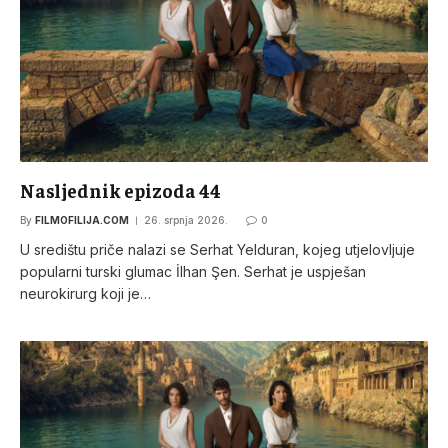
Nasljednik epizoda 44
By
FILMOFILIJA.COM
26. srpnja 2026.
0
U središtu priče nalazi se Serhat Yelduran, kojeg utjelovljuje
popularni turski glumac İlhan Şen. Serhat je uspješan
neurokirurg koji je…