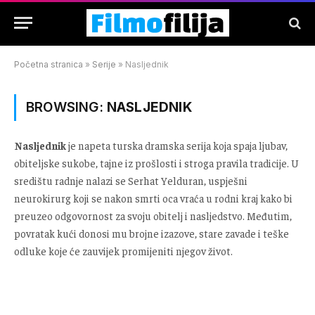
Početna stranica
»
Serije
»
Nasljednik
BROWSING:
NASLJEDNIK
Nasljednik
je napeta turska dramska serija koja spaja ljubav,
obiteljske sukobe, tajne iz prošlosti i stroga pravila tradicije. U
središtu radnje nalazi se Serhat Yelduran, uspješni
neurokirurg koji se nakon smrti oca vraća u rodni kraj kako bi
preuzeo odgovornost za svoju obitelj i nasljedstvo. Međutim,
povratak kući donosi mu brojne izazove, stare zavade i teške
odluke koje će zauvijek promijeniti njegov život.