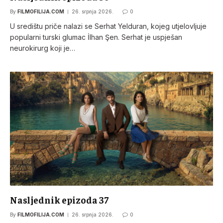
By
FILMOFILIJA.COM
26. srpnja 2026.
0
U središtu priče nalazi se Serhat Yelduran, kojeg utjelovljuje
popularni turski glumac İlhan Şen. Serhat je uspješan
neurokirurg koji je…
Nasljednik epizoda 37
By
FILMOFILIJA.COM
26. srpnja 2026.
0