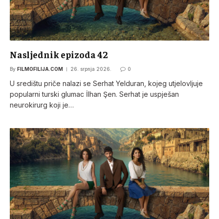
Nasljednik epizoda 42
By
FILMOFILIJA.COM
26. srpnja 2026.
0
U središtu priče nalazi se Serhat Yelduran, kojeg utjelovljuje
popularni turski glumac İlhan Şen. Serhat je uspješan
neurokirurg koji je…