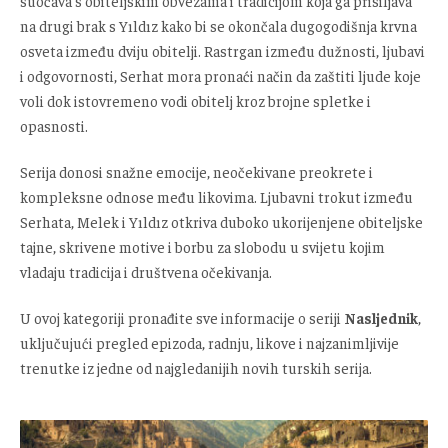
suočava s obiteljskim obvezama i tradicijom koja ga prisiljava
na drugi brak s Yıldız kako bi se okončala dugogodišnja krvna
osveta između dviju obitelji. Rastrgan između dužnosti, ljubavi
i odgovornosti, Serhat mora pronaći način da zaštiti ljude koje
voli dok istovremeno vodi obitelj kroz brojne spletke i
opasnosti.
Serija donosi snažne emocije, neočekivane preokrete i
kompleksne odnose među likovima. Ljubavni trokut između
Serhata, Melek i Yıldız otkriva duboko ukorijenjene obiteljske
tajne, skrivene motive i borbu za slobodu u svijetu kojim
vladaju tradicija i društvena očekivanja.
U ovoj kategoriji pronađite sve informacije o seriji
Nasljednik
,
uključujući pregled epizoda, radnju, likove i najzanimljivije
trenutke iz jedne od najgledanijih novih turskih serija.