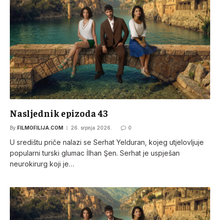
Nasljednik epizoda 43
By
FILMOFILIJA.COM
26. srpnja 2026.
0
U središtu priče nalazi se Serhat Yelduran, kojeg utjelovljuje
popularni turski glumac İlhan Şen. Serhat je uspješan
neurokirurg koji je…