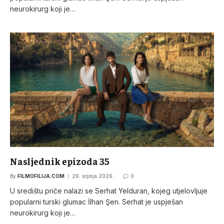
neurokirurg koji je…
Nasljednik epizoda 35
By
FILMOFILIJA.COM
26. srpnja 2026.
0
U središtu priče nalazi se Serhat Yelduran, kojeg utjelovljuje
popularni turski glumac İlhan Şen. Serhat je uspješan
neurokirurg koji je…