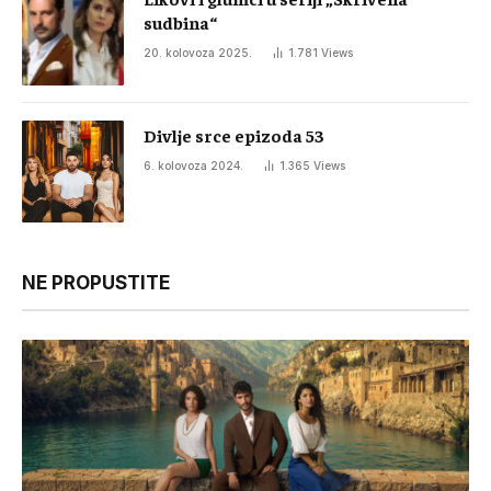
sudbina“
20. kolovoza 2025.
1.781
Views
Divlje srce epizoda 53
6. kolovoza 2024.
1.365
Views
NE PROPUSTITE