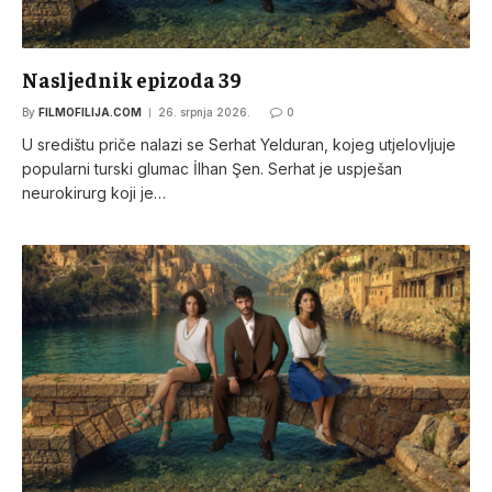
Nasljednik epizoda 39
By
FILMOFILIJA.COM
26. srpnja 2026.
0
U središtu priče nalazi se Serhat Yelduran, kojeg utjelovljuje
popularni turski glumac İlhan Şen. Serhat je uspješan
neurokirurg koji je…