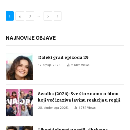
…
Next
1
2
3
5
NAJNOVIJE OBJAVE
Daleki grad epizoda 29
17. srpnja 2025.
2.602
Views
Svadba (2026): Sve što znamo o filmu
koji već izaziva lavinu reakcija u regiji
28. studenoga 2025.
1.781
Views
Likovi i glumci u seriji „Skrivena