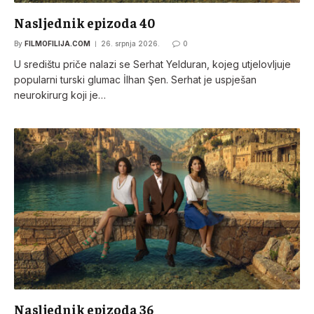
Nasljednik epizoda 40
By
FILMOFILIJA.COM
26. srpnja 2026.
0
U središtu priče nalazi se Serhat Yelduran, kojeg utjelovljuje
popularni turski glumac İlhan Şen. Serhat je uspješan
neurokirurg koji je…
Nasljednik epizoda 36