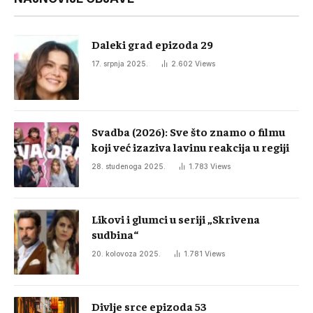
Daleki grad epizoda 29
17. srpnja 2025.
2.602
Views
Svadba (2026): Sve što znamo o filmu
koji već izaziva lavinu reakcija u regiji
28. studenoga 2025.
1.783
Views
Likovi i glumci u seriji „Skrivena
sudbina“
20. kolovoza 2025.
1.781
Views
Divlje srce epizoda 53