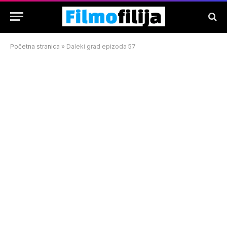
Početna stranica
»
Daleki grad epizoda 57