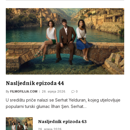
Nasljednik epizoda 44
By
FILMOFILIJA.COM
26. srpnja 2026.
0
U središtu priče nalazi se Serhat Yelduran, kojeg utjelovljuje
popularni turski glumac İlhan Şen. Serhat…
Nasljednik epizoda 43
26. srpnja 2026.