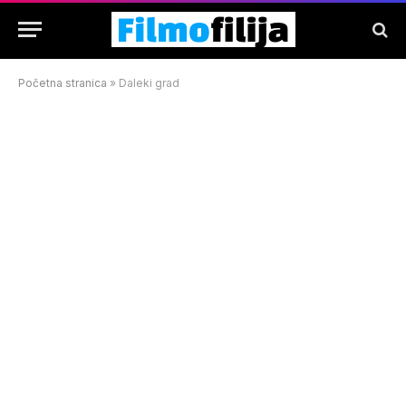
Početna stranica
»
Daleki grad