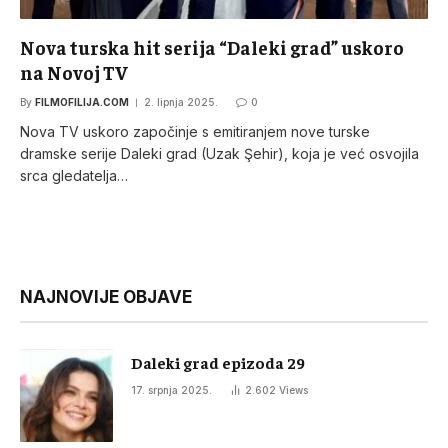
Nova turska hit serija “Daleki grad” uskoro
na Novoj TV
By
FILMOFILIJA.COM
2. lipnja 2025.
0
Nova TV uskoro započinje s emitiranjem nove turske
dramske serije Daleki grad (Uzak Şehir), koja je već osvojila
srca gledatelja…
NAJNOVIJE OBJAVE
Daleki grad epizoda 29
17. srpnja 2025.
2.602
Views