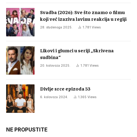
Svadba (2026): Sve što znamo o filmu
koji već izaziva lavinu reakcija u regiji
28. studenoga 2025.
1.781
Views
Likovi i glumci u seriji „Skrivena
sudbina“
20. kolovoza 2025.
1.781
Views
Divlje srce epizoda 53
6. kolovoza 2024.
1.365
Views
NE PROPUSTITE