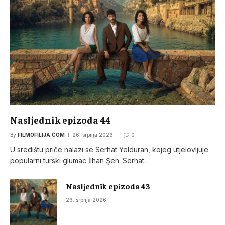
Nasljednik epizoda 44
By
FILMOFILIJA.COM
26. srpnja 2026.
0
U središtu priče nalazi se Serhat Yelduran, kojeg utjelovljuje
popularni turski glumac İlhan Şen. Serhat…
Nasljednik epizoda 43
26. srpnja 2026.