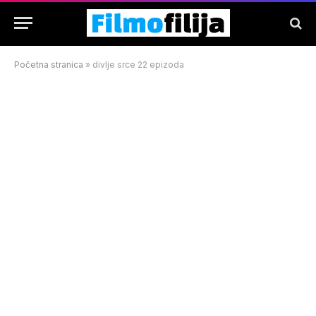
Početna stranica
»
divlje srce 22 epizoda