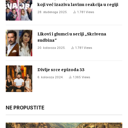
koji već izaziva lavinu reakcija u regiji
28. studenoga 2025.
1.781
Views
Likovi i glumci u seriji „Skrivena
sudbina“
20. kolovoza 2025.
1.781
Views
Divlje srce epizoda 53
6. kolovoza 2024.
1.365
Views
NE PROPUSTITE