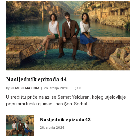
Nasljednik epizoda 44
By
FILMOFILIJA.COM
26. srpnja 2026.
0
U središtu priče nalazi se Serhat Yelduran, kojeg utjelovljuje
popularni turski glumac İlhan Şen. Serhat…
Nasljednik epizoda 43
26. srpnja 2026.