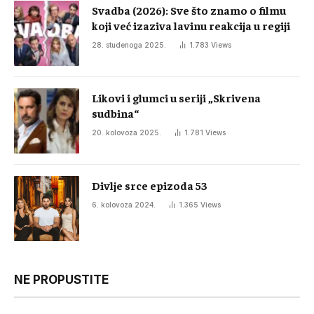
Svadba (2026): Sve što znamo o filmu
koji već izaziva lavinu reakcija u regiji
28. studenoga 2025.
1.783
Views
Likovi i glumci u seriji „Skrivena
sudbina“
20. kolovoza 2025.
1.781
Views
Divlje srce epizoda 53
6. kolovoza 2024.
1.365
Views
NE PROPUSTITE