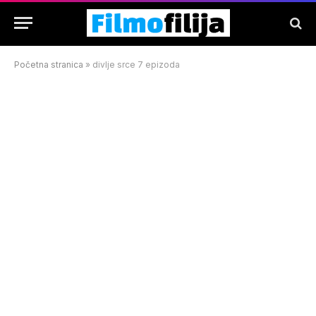
Početna stranica
»
divlje srce 7 epizoda