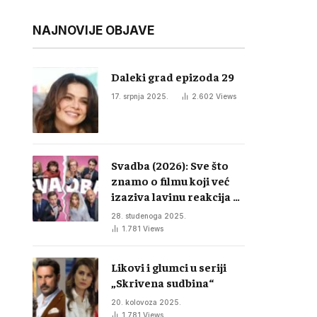
NAJNOVIJE OBJAVE
Daleki grad epizoda 29
17. srpnja 2025.
2.602
Views
Svadba (2026): Sve što
znamo o filmu koji već
izaziva lavinu reakcija u
regiji
28. studenoga 2025.
1.781
Views
Likovi i glumci u seriji
„Skrivena sudbina“
20. kolovoza 2025.
1.781
Views