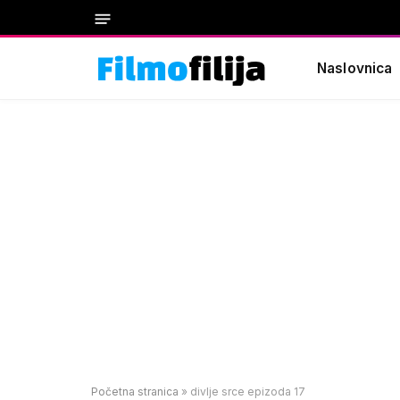
Naslovnica
Početna stranica
»
divlje srce epizoda 17