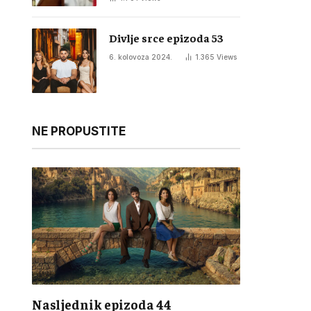
Divlje srce epizoda 53
6. kolovoza 2024.
1.365
Views
NE PROPUSTITE
Nasljednik epizoda 44