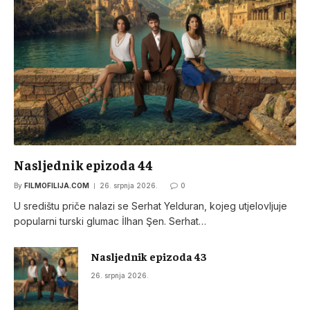
Nasljednik epizoda 44
By
FILMOFILIJA.COM
26. srpnja 2026.
0
U središtu priče nalazi se Serhat Yelduran, kojeg utjelovljuje
popularni turski glumac İlhan Şen. Serhat…
Nasljednik epizoda 43
26. srpnja 2026.