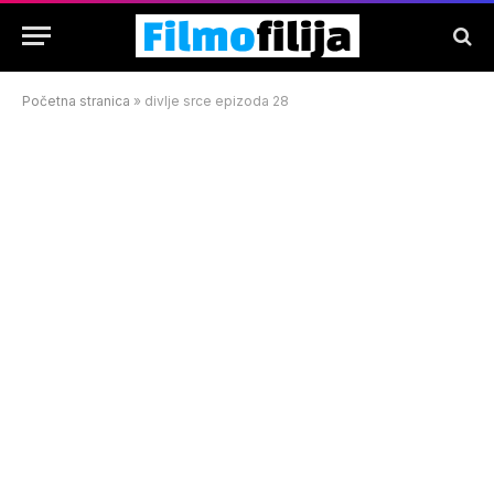
Početna stranica
»
divlje srce epizoda 28