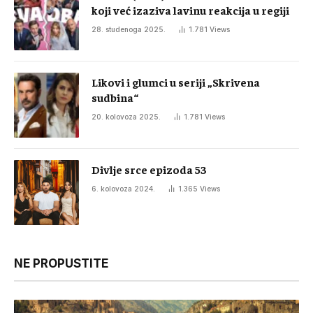
koji već izaziva lavinu reakcija u regiji
28. studenoga 2025.
1.781
Views
Likovi i glumci u seriji „Skrivena
sudbina“
20. kolovoza 2025.
1.781
Views
Divlje srce epizoda 53
6. kolovoza 2024.
1.365
Views
NE PROPUSTITE