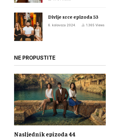
Divlje srce epizoda 53
6. kolovoza 2024.
1.365
Views
NE PROPUSTITE
Nasljednik epizoda 44