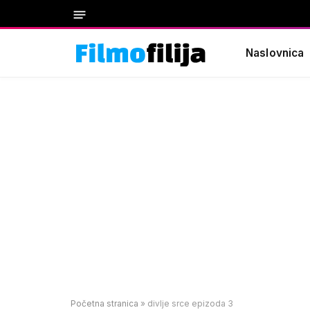
Naslovnica
Početna stranica
»
divlje srce epizoda 3