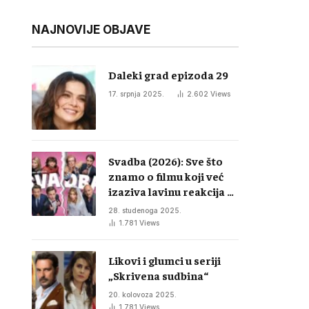
NAJNOVIJE OBJAVE
Daleki grad epizoda 29
17. srpnja 2025.
2.602
Views
Svadba (2026): Sve što
znamo o filmu koji već
izaziva lavinu reakcija u
regiji
28. studenoga 2025.
1.781
Views
Likovi i glumci u seriji
„Skrivena sudbina“
20. kolovoza 2025.
1.781
Views