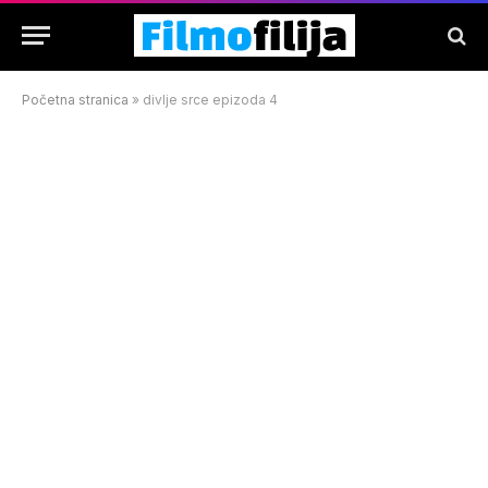
Početna stranica
»
divlje srce epizoda 4