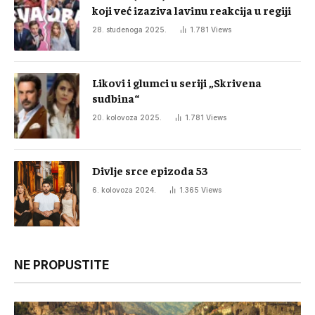
koji već izaziva lavinu reakcija u regiji
28. studenoga 2025.
1.781
Views
Likovi i glumci u seriji „Skrivena
sudbina“
20. kolovoza 2025.
1.781
Views
Divlje srce epizoda 53
6. kolovoza 2024.
1.365
Views
NE PROPUSTITE