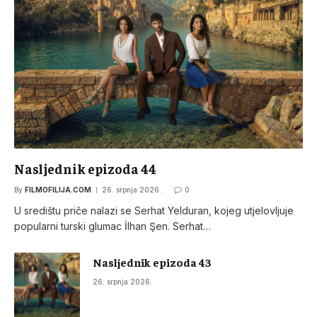
Nasljednik epizoda 44
By
FILMOFILIJA.COM
26. srpnja 2026.
0
U središtu priče nalazi se Serhat Yelduran, kojeg utjelovljuje
popularni turski glumac İlhan Şen. Serhat…
Nasljednik epizoda 43
26. srpnja 2026.