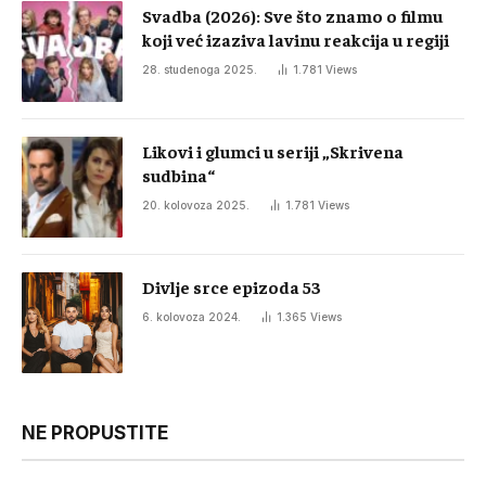
Svadba (2026): Sve što znamo o filmu
koji već izaziva lavinu reakcija u regiji
28. studenoga 2025.
1.781
Views
Likovi i glumci u seriji „Skrivena
sudbina“
20. kolovoza 2025.
1.781
Views
Divlje srce epizoda 53
6. kolovoza 2024.
1.365
Views
NE PROPUSTITE