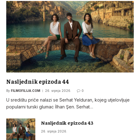
Nasljednik epizoda 44
By
FILMOFILIJA.COM
26. srpnja 2026.
0
U središtu priče nalazi se Serhat Yelduran, kojeg utjelovljuje
popularni turski glumac İlhan Şen. Serhat…
Nasljednik epizoda 43
26. srpnja 2026.