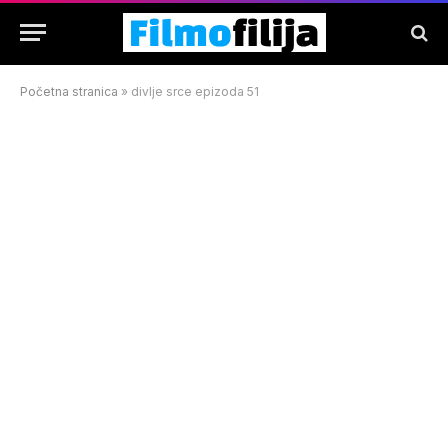
Početna stranica
»
divlje srce epizoda 51