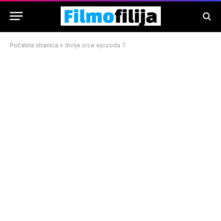
Početna stranica
»
divlje srce epizoda 7