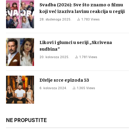
Svadba (2026): Sve što znamo o filmu
koji već izaziva lavinu reakcija u regiji
28. studenoga 2025.
1.783
Views
Likovi i glumci u seriji „Skrivena
sudbina“
20. kolovoza 2025.
1.781
Views
Divlje srce epizoda 53
6. kolovoza 2024.
1.365
Views
NE PROPUSTITE