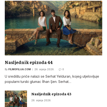
Nasljednik epizoda 44
By
FILMOFILIJA.COM
26. srpnja 2026.
0
U središtu priče nalazi se Serhat Yelduran, kojeg utjelovljuje
popularni turski glumac İlhan Şen. Serhat…
Nasljednik epizoda 43
26. srpnja 2026.