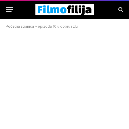
Početna stranica
»
epizoda 10 u dobru i zlu