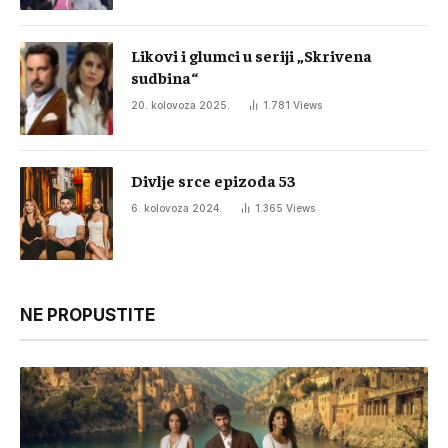
Likovi i glumci u seriji „Skrivena
sudbina“
20. kolovoza 2025.
1.781
Views
Divlje srce epizoda 53
6. kolovoza 2024.
1.365
Views
NE PROPUSTITE