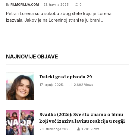
By
FILMOFILIJA.COM
23. travnja 2025.
0
Petra i Lorena su u sukobu zbog štete koju je Lorena
izazvala. Jakov je na Loreninoj strani te ju brani…
NAJNOVIJE OBJAVE
Daleki grad epizoda 29
17. srpnja 2025.
2.602
Views
Svadba (2026): Sve što znamo o filmu
koji već izaziva lavinu reakcija u regiji
28. studenoga 2025.
1.781
Views