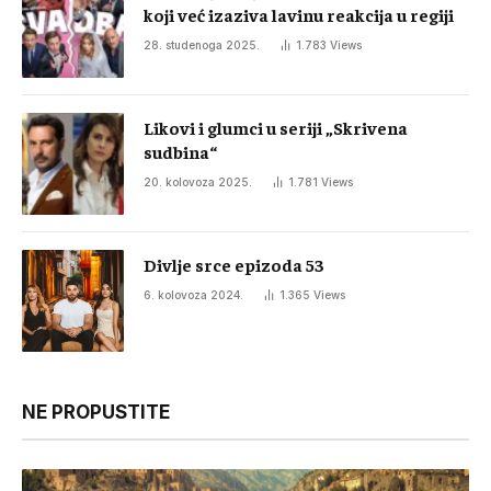
koji već izaziva lavinu reakcija u regiji
28. studenoga 2025.
1.783
Views
Likovi i glumci u seriji „Skrivena
sudbina“
20. kolovoza 2025.
1.781
Views
Divlje srce epizoda 53
6. kolovoza 2024.
1.365
Views
NE PROPUSTITE