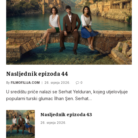
Nasljednik epizoda 44
By
FILMOFILIJA.COM
26. srpnja 2026.
0
U središtu priče nalazi se Serhat Yelduran, kojeg utjelovljuje
popularni turski glumac İlhan Şen. Serhat…
Nasljednik epizoda 43
26. srpnja 2026.