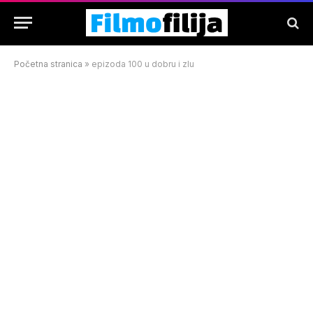
Početna stranica
»
epizoda 100 u dobru i zlu