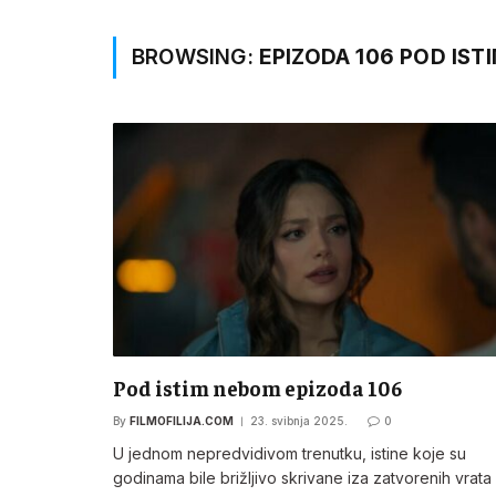
BROWSING:
EPIZODA 106 POD IST
Pod istim nebom epizoda 106
By
FILMOFILIJA.COM
23. svibnja 2025.
0
U jednom nepredvidivom trenutku, istine koje su
godinama bile brižljivo skrivane iza zatvorenih vrata 