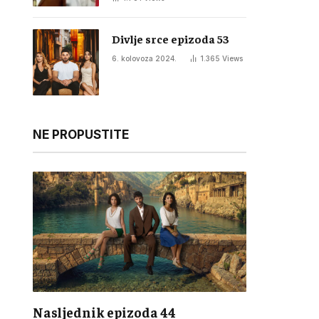
Divlje srce epizoda 53
6. kolovoza 2024.
1.365
Views
NE PROPUSTITE
Nasljednik epizoda 44