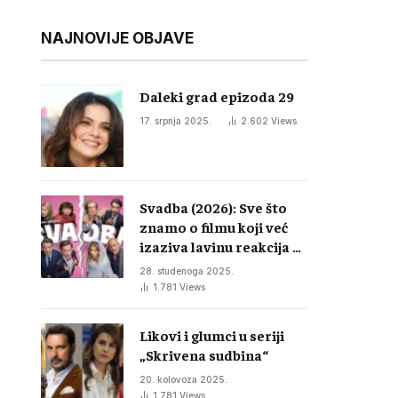
NAJNOVIJE OBJAVE
Daleki grad epizoda 29
17. srpnja 2025.
2.602
Views
Svadba (2026): Sve što
znamo o filmu koji već
izaziva lavinu reakcija u
regiji
28. studenoga 2025.
1.781
Views
Likovi i glumci u seriji
„Skrivena sudbina“
20. kolovoza 2025.
1.781
Views