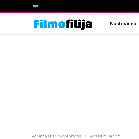
Naslovnica
Početna stranica
»
epizoda 106 Pod istim nebom