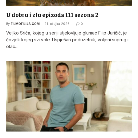
U dobru i zlu epizoda 111 sezona 2
By
FILMOFILIJA.COM
21. ožujka 2026.
0
Veljko Srića, kojeg u seriji utjelovljuje glumac Filip Juričić, je
čovjek kojeg svi vole. Uspješan poduzetnik, voljeni suprug i
otac…