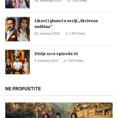
28. studenoga 2025.
1.783
Views
Likovi i glumci u seriji „Skrivena
sudbina“
20. kolovoza 2025.
1.781
Views
Divlje srce epizoda 53
6. kolovoza 2024.
1.365
Views
NE PROPUSTITE