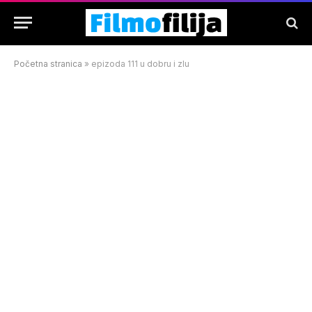
Početna stranica
»
epizoda 111 u dobru i zlu