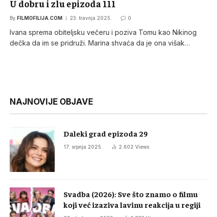
U dobru i zlu epizoda 111
By
FILMOFILIJA.COM
23. travnja 2025.
0
Ivana sprema obiteljsku večeru i poziva Tomu kao Nikinog
dečka da im se pridruži. Marina shvaća da je ona višak…
NAJNOVIJE OBJAVE
Daleki grad epizoda 29
17. srpnja 2025.
2.602
Views
Svadba (2026): Sve što znamo o filmu
koji već izaziva lavinu reakcija u regiji