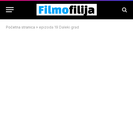
Početna stranica
»
epizoda 19 Daleki grad