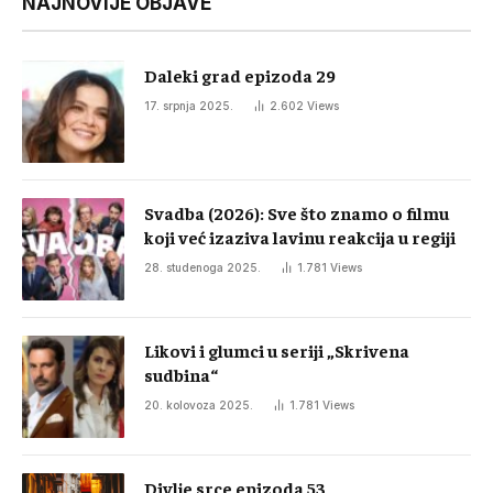
NAJNOVIJE OBJAVE
Daleki grad epizoda 29
17. srpnja 2025.
2.602
Views
Svadba (2026): Sve što znamo o filmu
koji već izaziva lavinu reakcija u regiji
28. studenoga 2025.
1.781
Views
Likovi i glumci u seriji „Skrivena
sudbina“
20. kolovoza 2025.
1.781
Views
Divlje srce epizoda 53