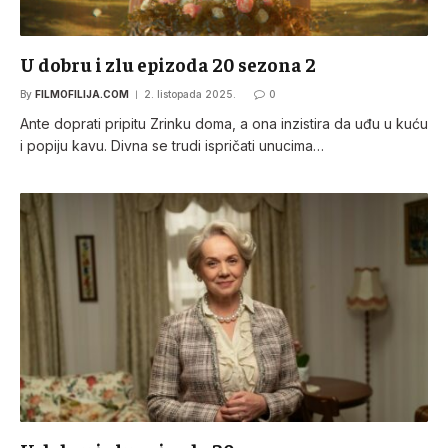
U dobru i zlu epizoda 20 sezona 2
By
FILMOFILIJA.COM
2. listopada 2025.
0
Ante doprati pripitu Zrinku doma, a ona inzistira da uđu u kuću
i popiju kavu. Divna se trudi ispričati unucima…