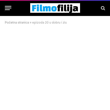
Početna stranica
»
epizoda 20 u dobru i zlu