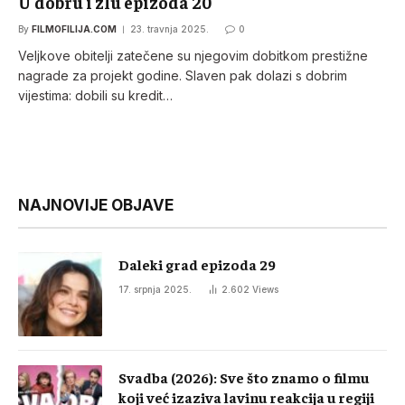
U dobru i zlu epizoda 20
By
FILMOFILIJA.COM
23. travnja 2025.
0
Veljkove obitelji zatečene su njegovim dobitkom prestižne
nagrade za projekt godine. Slaven pak dolazi s dobrim
vijestima: dobili su kredit…
NAJNOVIJE OBJAVE
Daleki grad epizoda 29
17. srpnja 2025.
2.602
Views
Svadba (2026): Sve što znamo o filmu
koji već izaziva lavinu reakcija u regiji