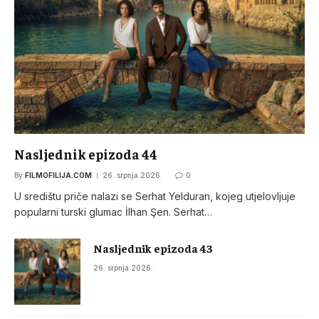
Nasljednik epizoda 44
By
FILMOFILIJA.COM
26. srpnja 2026.
0
U središtu priče nalazi se Serhat Yelduran, kojeg utjelovljuje
popularni turski glumac İlhan Şen. Serhat…
Nasljednik epizoda 43
26. srpnja 2026.