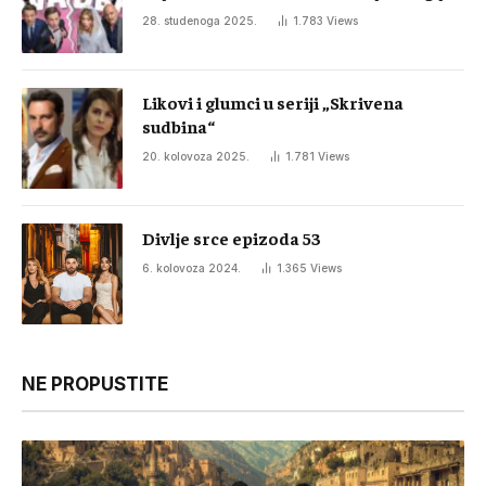
28. studenoga 2025.
1.783
Views
Likovi i glumci u seriji „Skrivena
sudbina“
20. kolovoza 2025.
1.781
Views
Divlje srce epizoda 53
6. kolovoza 2024.
1.365
Views
NE PROPUSTITE