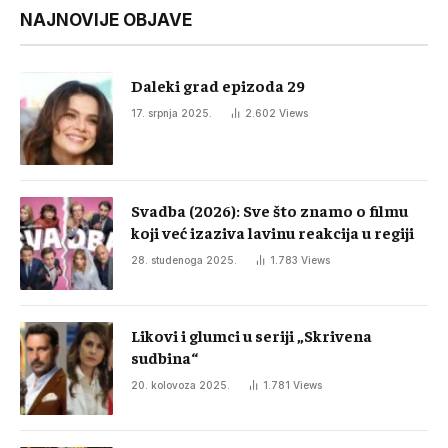
NAJNOVIJE OBJAVE
Daleki grad epizoda 29
17. srpnja 2025.
2.602
Views
Svadba (2026): Sve što znamo o filmu
koji već izaziva lavinu reakcija u regiji
28. studenoga 2025.
1.783
Views
Likovi i glumci u seriji „Skrivena
sudbina“
20. kolovoza 2025.
1.781
Views