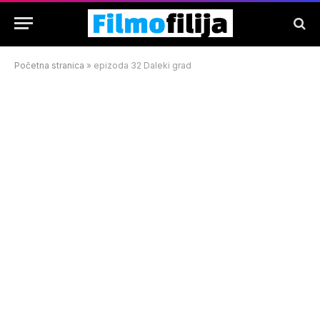
Početna stranica
»
epizoda 32 Daleki grad