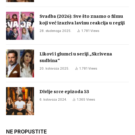
Svadba (2026): Sve što znamo o filmu
koji već izaziva lavinu reakcija u regiji
28. studenoga 2025.
1.781
Views
Likovi i glumci u seriji „Skrivena
sudbina“
20. kolovoza 2025.
1.781
Views
Divlje srce epizoda 53
6. kolovoza 2024.
1.365
Views
NE PROPUSTITE