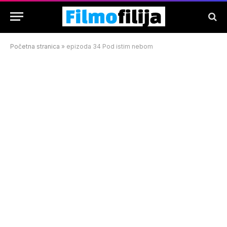
Početna stranica
»
epizoda 34 Pod istim nebom