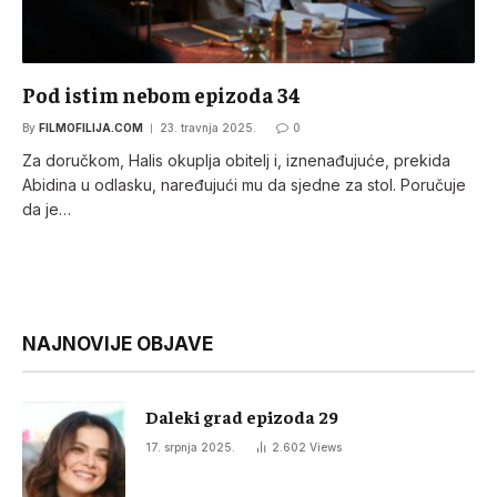
Pod istim nebom epizoda 34
By
FILMOFILIJA.COM
23. travnja 2025.
0
Za doručkom, Halis okuplja obitelj i, iznenađujuće, prekida
Abidina u odlasku, naređujući mu da sjedne za stol. Poručuje
da je…
NAJNOVIJE OBJAVE
Daleki grad epizoda 29
17. srpnja 2025.
2.602
Views