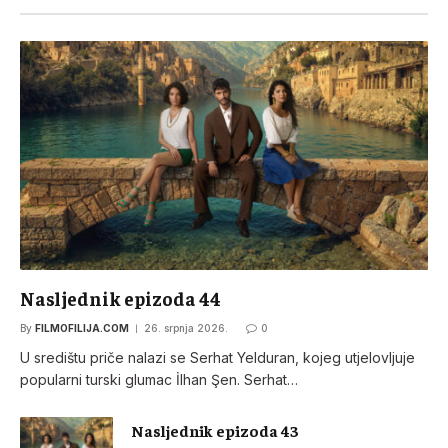
Nasljednik epizoda 44
By
FILMOFILIJA.COM
26. srpnja 2026.
0
U središtu priče nalazi se Serhat Yelduran, kojeg utjelovljuje
popularni turski glumac İlhan Şen. Serhat…
Nasljednik epizoda 43