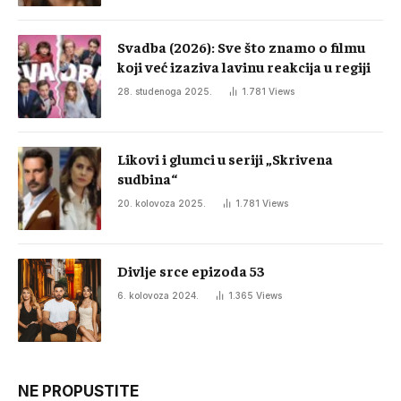
Svadba (2026): Sve što znamo o filmu
koji već izaziva lavinu reakcija u regiji
28. studenoga 2025.
1.781
Views
Likovi i glumci u seriji „Skrivena
sudbina“
20. kolovoza 2025.
1.781
Views
Divlje srce epizoda 53
6. kolovoza 2024.
1.365
Views
NE PROPUSTITE