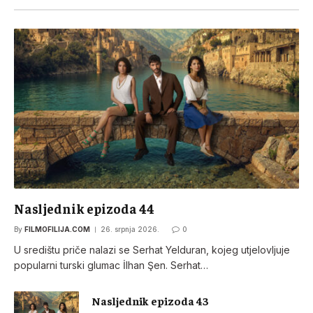
Nasljednik epizoda 44
By
FILMOFILIJA.COM
26. srpnja 2026.
0
U središtu priče nalazi se Serhat Yelduran, kojeg utjelovljuje
popularni turski glumac İlhan Şen. Serhat…
Nasljednik epizoda 43