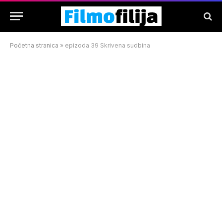
Početna stranica
»
epizoda 39 Skrivena sudbina