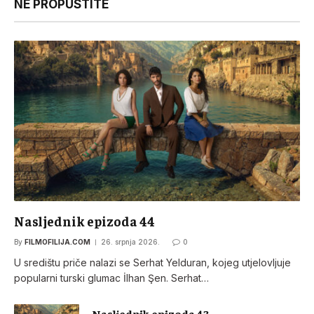
NE PROPUSTITE
Nasljednik epizoda 44
By
FILMOFILIJA.COM
26. srpnja 2026.
0
U središtu priče nalazi se Serhat Yelduran, kojeg utjelovljuje
popularni turski glumac İlhan Şen. Serhat…
Nasljednik epizoda 43