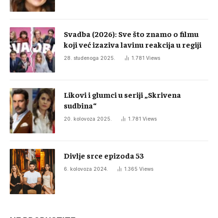
Svadba (2026): Sve što znamo o filmu
koji već izaziva lavinu reakcija u regiji
28. studenoga 2025.
1.781
Views
Likovi i glumci u seriji „Skrivena
sudbina“
20. kolovoza 2025.
1.781
Views
Divlje srce epizoda 53
6. kolovoza 2024.
1.365
Views