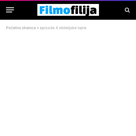
Početna stranica
»
epizoda 4 obiteljske tajne