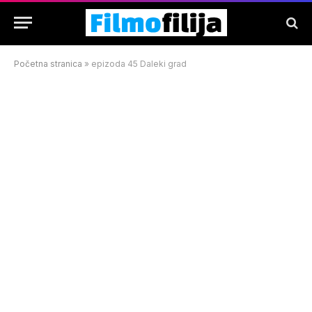
Početna stranica
»
epizoda 45 Daleki grad