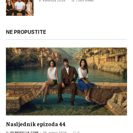
6. kolovoza 2024.
1.365
Views
NE PROPUSTITE
Nasljednik epizoda 44
By
FILMOFILIJA.COM
26. srpnja 2026.
0