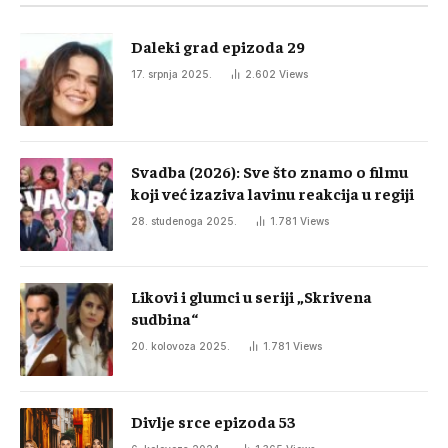
Daleki grad epizoda 29
17. srpnja 2025.
2.602
Views
Svadba (2026): Sve što znamo o filmu
koji već izaziva lavinu reakcija u regiji
28. studenoga 2025.
1.781
Views
Likovi i glumci u seriji „Skrivena
sudbina“
20. kolovoza 2025.
1.781
Views
Divlje srce epizoda 53