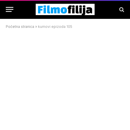
Početna stranica
»
kumovi epizoda 105