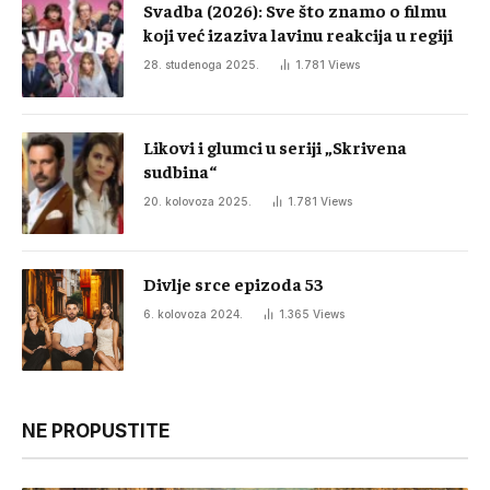
Svadba (2026): Sve što znamo o filmu
koji već izaziva lavinu reakcija u regiji
28. studenoga 2025.
1.781
Views
Likovi i glumci u seriji „Skrivena
sudbina“
20. kolovoza 2025.
1.781
Views
Divlje srce epizoda 53
6. kolovoza 2024.
1.365
Views
NE PROPUSTITE