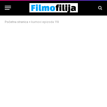
Početna stranica
»
kumovi epizoda 119