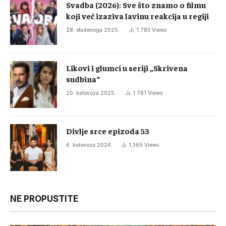
Svadba (2026): Sve što znamo o filmu
koji već izaziva lavinu reakcija u regiji
28. studenoga 2025.
1.783
Views
Likovi i glumci u seriji „Skrivena
sudbina“
20. kolovoza 2025.
1.781
Views
Divlje srce epizoda 53
6. kolovoza 2024.
1.365
Views
NE PROPUSTITE