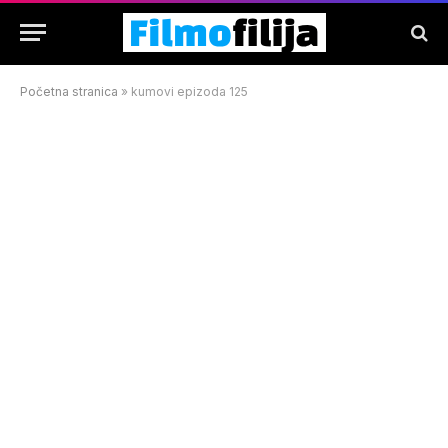
Početna stranica
»
kumovi epizoda 125