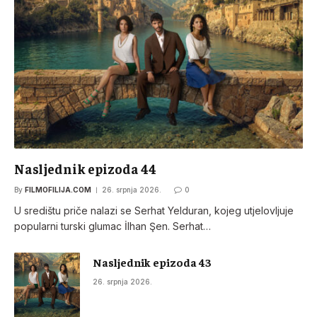
Nasljednik epizoda 44
By
FILMOFILIJA.COM
26. srpnja 2026.
0
U središtu priče nalazi se Serhat Yelduran, kojeg utjelovljuje
popularni turski glumac İlhan Şen. Serhat…
Nasljednik epizoda 43
26. srpnja 2026.