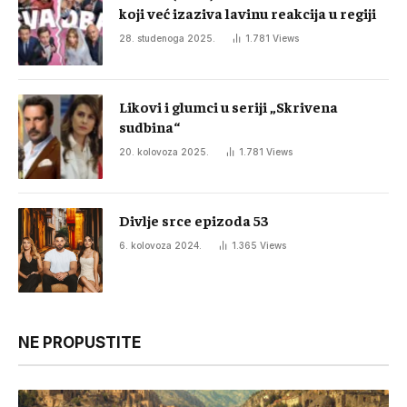
koji već izaziva lavinu reakcija u regiji
28. studenoga 2025.
1.781
Views
Likovi i glumci u seriji „Skrivena
sudbina“
20. kolovoza 2025.
1.781
Views
Divlje srce epizoda 53
6. kolovoza 2024.
1.365
Views
NE PROPUSTITE