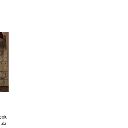
đelu
juta