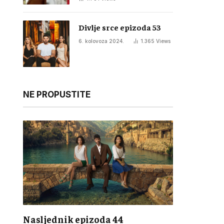
Divlje srce epizoda 53
6. kolovoza 2024.
1.365
Views
NE PROPUSTITE
Nasljednik epizoda 44