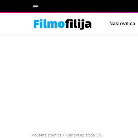
Naslovnica
Početna stranica
»
kumovi epizoda 136