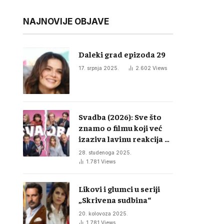
NAJNOVIJE OBJAVE
Daleki grad epizoda 29
17. srpnja 2025.
2.602
Views
Svadba (2026): Sve što
znamo o filmu koji već
izaziva lavinu reakcija u
regiji
28. studenoga 2025.
1.781
Views
Likovi i glumci u seriji
„Skrivena sudbina“
20. kolovoza 2025.
1.781
Views