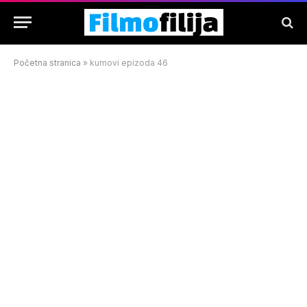
Početna stranica
»
kumovi epizoda 46