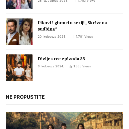
28. studenoga 2025.
1.783
Views
Likovi i glumci u seriji „Skrivena
sudbina“
20. kolovoza 2025.
1.781
Views
Divlje srce epizoda 53
6. kolovoza 2024.
1.365
Views
NE PROPUSTITE