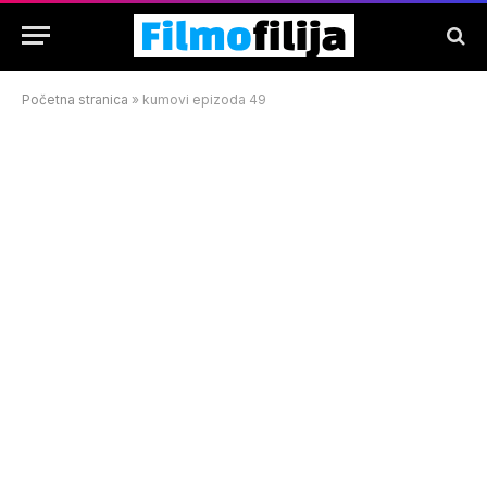
Početna stranica
»
kumovi epizoda 49