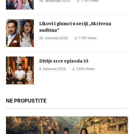
28. studenoga 2025.
1.781
Views
Likovi i glumci u seriji „Skrivena
sudbina“
20. kolovoza 2025.
1.781
Views
Divlje srce epizoda 53
6. kolovoza 2024.
1.365
Views
NE PROPUSTITE