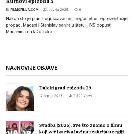
Kumovi epizoda 5
By
FILMOFILIJA.COM
23. travnja 2025.
0
Nakon što je plan s ugošćavanjem nogometne reprezentacije
propao, Macani i Stanislav saniraju štetu. HNS dopusti
Macanima da lažu kako…
NAJNOVIJE OBJAVE
Daleki grad epizoda 29
17. srpnja 2025.
2.602
Views
Svadba (2026): Sve što znamo o filmu
koji već izaziva lavinu reakcija u regiji