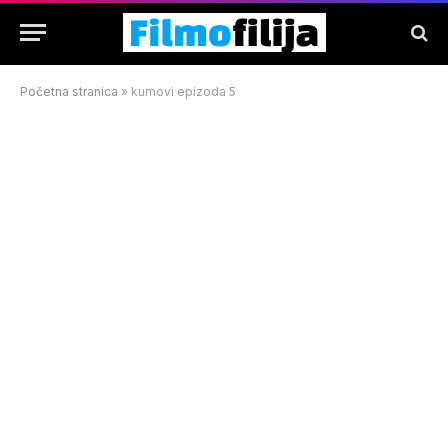
Početna stranica
»
kumovi epizoda 5