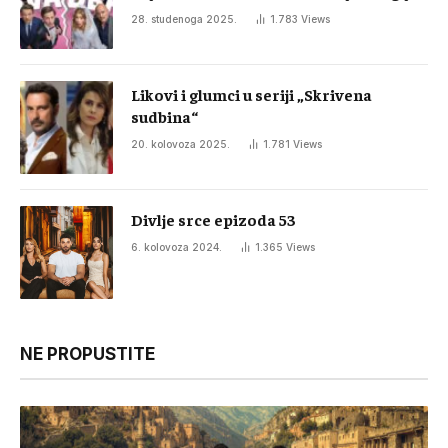
28. studenoga 2025.
1.783
Views
Likovi i glumci u seriji „Skrivena
sudbina“
20. kolovoza 2025.
1.781
Views
Divlje srce epizoda 53
6. kolovoza 2024.
1.365
Views
NE PROPUSTITE