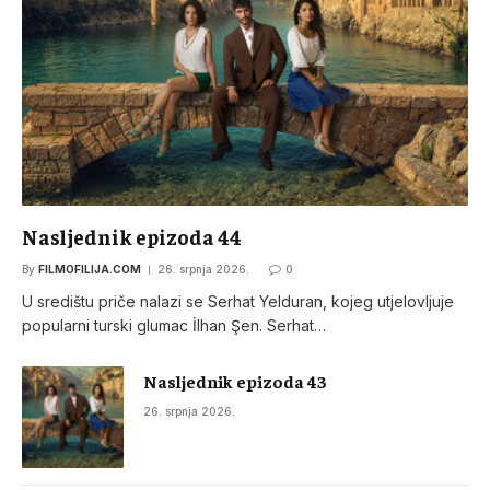
Nasljednik epizoda 44
By
FILMOFILIJA.COM
26. srpnja 2026.
0
U središtu priče nalazi se Serhat Yelduran, kojeg utjelovljuje
popularni turski glumac İlhan Şen. Serhat…
Nasljednik epizoda 43
26. srpnja 2026.