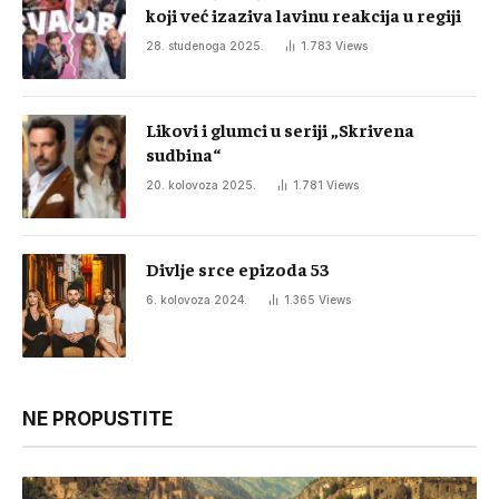
koji već izaziva lavinu reakcija u regiji
28. studenoga 2025.
1.783
Views
Likovi i glumci u seriji „Skrivena
sudbina“
20. kolovoza 2025.
1.781
Views
Divlje srce epizoda 53
6. kolovoza 2024.
1.365
Views
NE PROPUSTITE