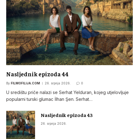
Nasljednik epizoda 44
By
FILMOFILIJA.COM
26. srpnja 2026.
0
U središtu priče nalazi se Serhat Yelduran, kojeg utjelovljuje
popularni turski glumac İlhan Şen. Serhat…
Nasljednik epizoda 43
26. srpnja 2026.