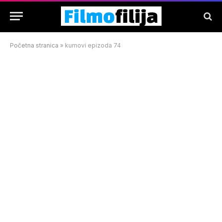
Početna stranica
»
kumovi epizoda 74