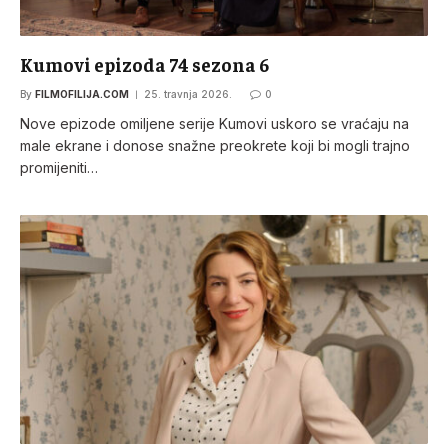
Kumovi epizoda 74 sezona 6
By
FILMOFILIJA.COM
25. travnja 2026.
0
Nove epizode omiljene serije Kumovi uskoro se vraćaju na
male ekrane i donose snažne preokrete koji bi mogli trajno
promijeniti…