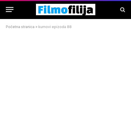
Početna stranica
»
kumovi epizoda 88