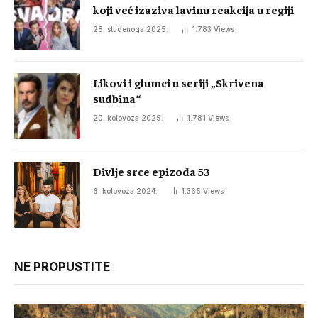
koji već izaziva lavinu reakcija u regiji
28. studenoga 2025.
1.783
Views
Likovi i glumci u seriji „Skrivena
sudbina“
20. kolovoza 2025.
1.781
Views
Divlje srce epizoda 53
6. kolovoza 2024.
1.365
Views
NE PROPUSTITE