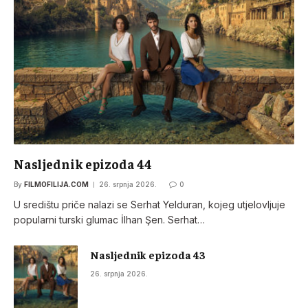
Nasljednik epizoda 44
By
FILMOFILIJA.COM
26. srpnja 2026.
0
U središtu priče nalazi se Serhat Yelduran, kojeg utjelovljuje
popularni turski glumac İlhan Şen. Serhat…
Nasljednik epizoda 43
26. srpnja 2026.