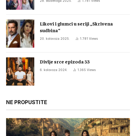
28. studenoga 2025.
1.781
Views
Likovi i glumci u seriji „Skrivena
sudbina“
20. kolovoza 2025.
1.781
Views
Divlje srce epizoda 53
6. kolovoza 2024.
1.365
Views
NE PROPUSTITE