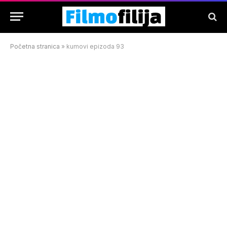
Početna stranica
»
kumovi epizoda 93