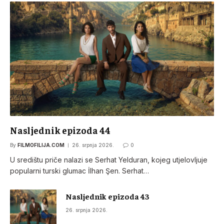
Nasljednik epizoda 44
By
FILMOFILIJA.COM
26. srpnja 2026.
0
U središtu priče nalazi se Serhat Yelduran, kojeg utjelovljuje
popularni turski glumac İlhan Şen. Serhat…
Nasljednik epizoda 43
26. srpnja 2026.