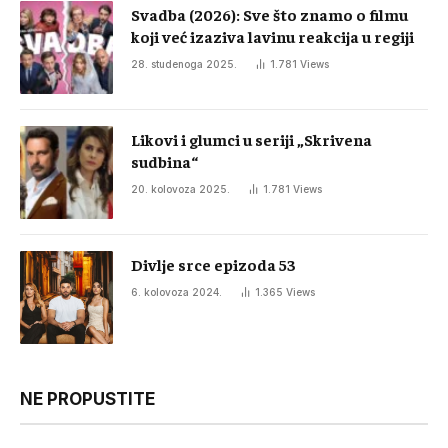
Svadba (2026): Sve što znamo o filmu
koji već izaziva lavinu reakcija u regiji
28. studenoga 2025.
1.781
Views
Likovi i glumci u seriji „Skrivena
sudbina“
20. kolovoza 2025.
1.781
Views
Divlje srce epizoda 53
6. kolovoza 2024.
1.365
Views
NE PROPUSTITE