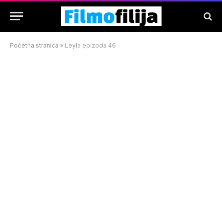
Početna stranica
»
Leyla epizoda 46