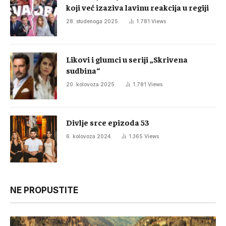
koji već izaziva lavinu reakcija u regiji
28. studenoga 2025.
1.781
Views
Likovi i glumci u seriji „Skrivena
sudbina“
20. kolovoza 2025.
1.781
Views
Divlje srce epizoda 53
6. kolovoza 2024.
1.365
Views
NE PROPUSTITE