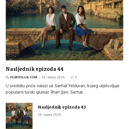
Nasljednik epizoda 44
By
FILMOFILIJA.COM
26. srpnja 2026.
0
U središtu priče nalazi se Serhat Yelduran, kojeg utjelovljuje
popularni turski glumac İlhan Şen. Serhat…
Nasljednik epizoda 43
26. srpnja 2026.