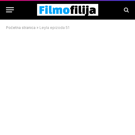
Početna stranica
»
Leyla epizoda 51