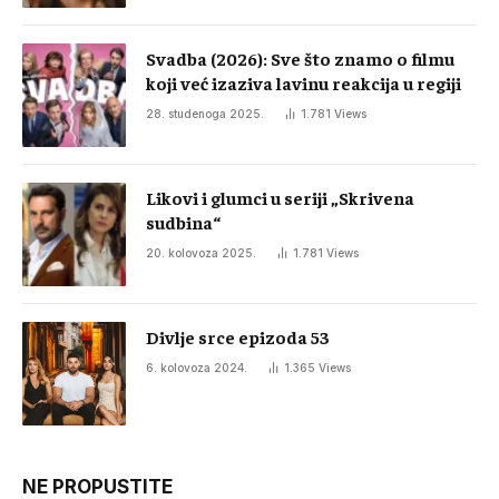
Svadba (2026): Sve što znamo o filmu
koji već izaziva lavinu reakcija u regiji
28. studenoga 2025.
1.781
Views
Likovi i glumci u seriji „Skrivena
sudbina“
20. kolovoza 2025.
1.781
Views
Divlje srce epizoda 53
6. kolovoza 2024.
1.365
Views
NE PROPUSTITE