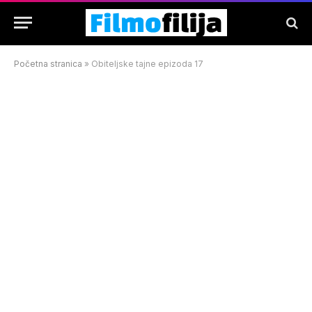
Početna stranica
»
Obiteljske tajne epizoda 17