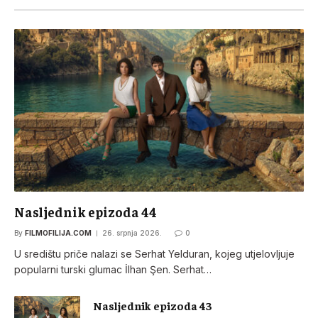
Nasljednik epizoda 44
By
FILMOFILIJA.COM
26. srpnja 2026.
0
U središtu priče nalazi se Serhat Yelduran, kojeg utjelovljuje
popularni turski glumac İlhan Şen. Serhat…
Nasljednik epizoda 43