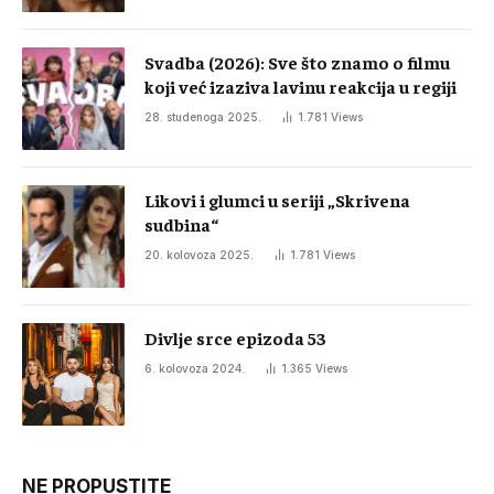
Svadba (2026): Sve što znamo o filmu
koji već izaziva lavinu reakcija u regiji
28. studenoga 2025.
1.781
Views
Likovi i glumci u seriji „Skrivena
sudbina“
20. kolovoza 2025.
1.781
Views
Divlje srce epizoda 53
6. kolovoza 2024.
1.365
Views
NE PROPUSTITE