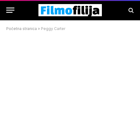
Početna stranica
»
Peggy Carter