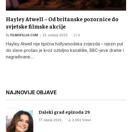
Hayley Atwell – Od britanske pozornice do
svjetske filmske akcije
By
FILMOFILIJA.COM
23. svibnja 2025.
0
Hayley Atwell nije tipična hollywoodska zvijezda – njezin put
do slave prošao je kroz ozbiljno kazalište, BBC-jeve drame i
nagrađivane…
NAJNOVIJE OBJAVE
Daleki grad epizoda 29
17. srpnja 2025.
2.602
Views