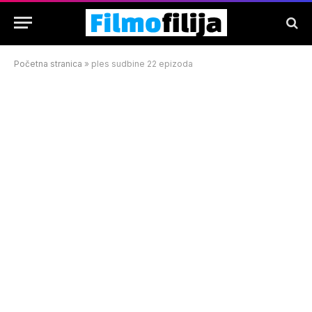
Početna stranica
»
ples sudbine 22 epizoda