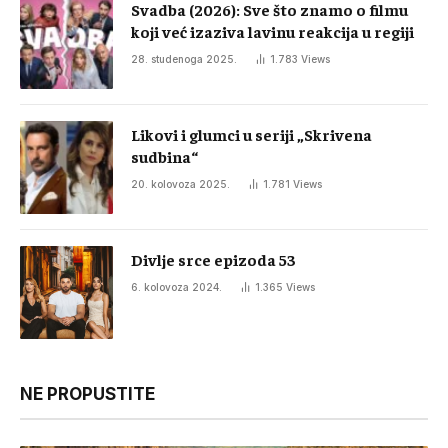
Svadba (2026): Sve što znamo o filmu
koji već izaziva lavinu reakcija u regiji
28. studenoga 2025.
1.783
Views
Likovi i glumci u seriji „Skrivena
sudbina“
20. kolovoza 2025.
1.781
Views
Divlje srce epizoda 53
6. kolovoza 2024.
1.365
Views
NE PROPUSTITE