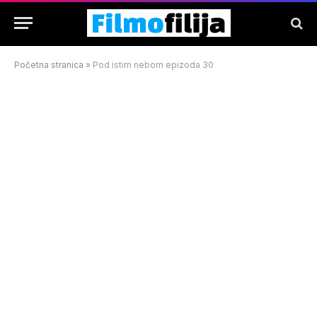
Početna stranica
»
Pod istim nebom epizoda 30