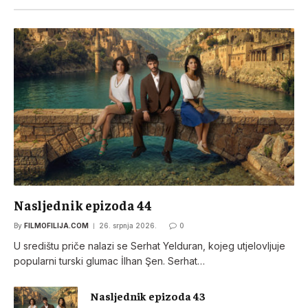
Nasljednik epizoda 44
By
FILMOFILIJA.COM
26. srpnja 2026.
0
U središtu priče nalazi se Serhat Yelduran, kojeg utjelovljuje
popularni turski glumac İlhan Şen. Serhat…
Nasljednik epizoda 43