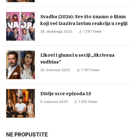
Svadba (2026): Sve što znamo o filmu
koji već izaziva lavinu reakcija u regiji
28. studenoga 2025.
1.781
Views
Likovi i glumci u seriji „Skrivena
sudbina“
20. kolovoza 2025.
1.781
Views
Divlje srce epizoda 53
6. kolovoza 2024.
1.365
Views
NE PROPUSTITE