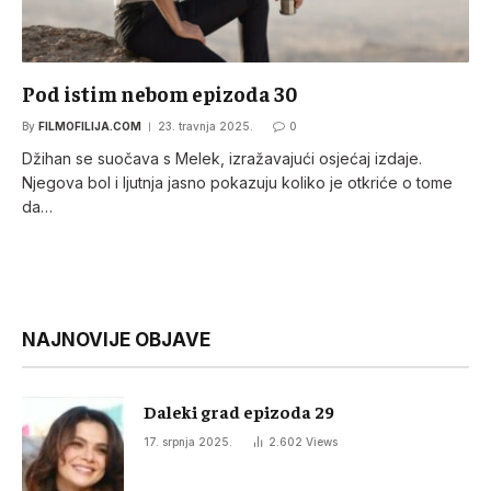
Pod istim nebom epizoda 30
By
FILMOFILIJA.COM
23. travnja 2025.
0
Džihan se suočava s Melek, izražavajući osjećaj izdaje.
Njegova bol i ljutnja jasno pokazuju koliko je otkriće o tome
da…
NAJNOVIJE OBJAVE
Daleki grad epizoda 29
17. srpnja 2025.
2.602
Views