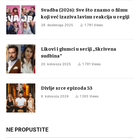
Svadba (2026): Sve što znamo o filmu
koji već izaziva lavinu reakcija u regiji
28. studenoga 2025.
1.781
Views
Likovi i glumci u seriji „Skrivena
sudbina“
20. kolovoza 2025.
1.781
Views
Divlje srce epizoda 53
6. kolovoza 2024.
1.365
Views
NE PROPUSTITE