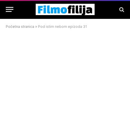
Početna stranica
»
Pod istim nebom epizoda 31