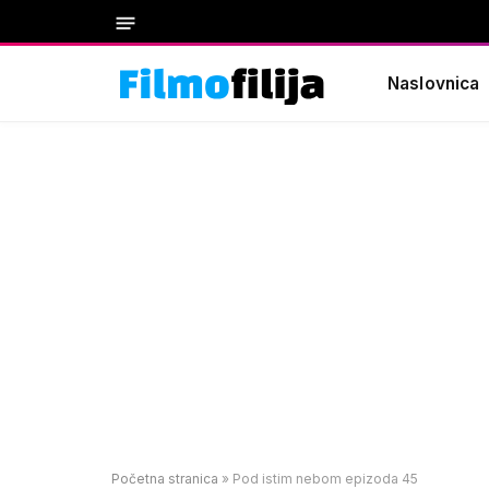
Naslovnica
Početna stranica
»
Pod istim nebom epizoda 45