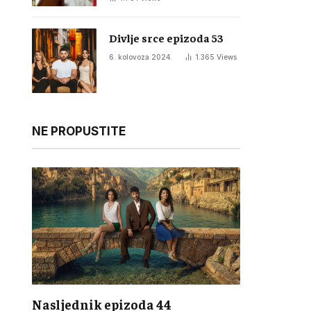
Divlje srce epizoda 53
6. kolovoza 2024.
1.365
Views
NE PROPUSTITE
Nasljednik epizoda 44