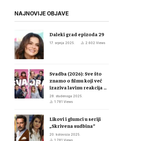
NAJNOVIJE OBJAVE
Daleki grad epizoda 29
17. srpnja 2025.
2.602
Views
Svadba (2026): Sve što
znamo o filmu koji već
izaziva lavinu reakcija u
regiji
28. studenoga 2025.
1.781
Views
Likovi i glumci u seriji
„Skrivena sudbina“
20. kolovoza 2025.
1.781
Views