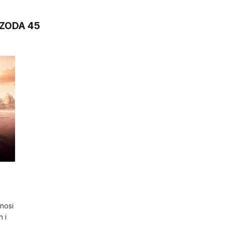
IZODA 45
nosi
 i