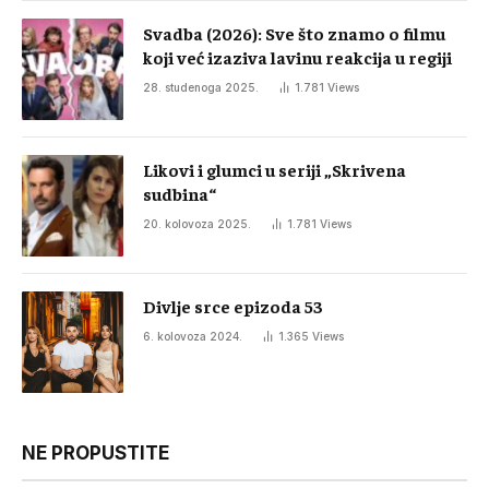
Svadba (2026): Sve što znamo o filmu
koji već izaziva lavinu reakcija u regiji
28. studenoga 2025.
1.781
Views
Likovi i glumci u seriji „Skrivena
sudbina“
20. kolovoza 2025.
1.781
Views
Divlje srce epizoda 53
6. kolovoza 2024.
1.365
Views
NE PROPUSTITE