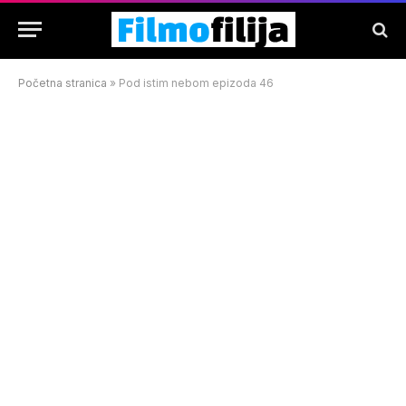
Početna stranica
»
Pod istim nebom epizoda 46