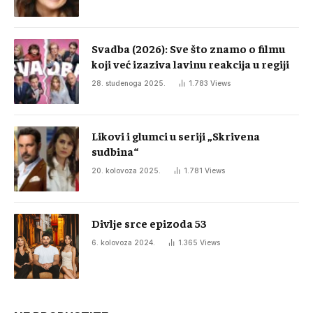
Svadba (2026): Sve što znamo o filmu
koji već izaziva lavinu reakcija u regiji
28. studenoga 2025.
1.783
Views
Likovi i glumci u seriji „Skrivena
sudbina“
20. kolovoza 2025.
1.781
Views
Divlje srce epizoda 53
6. kolovoza 2024.
1.365
Views