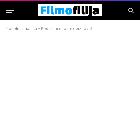
Početna stranica
»
Pod istim nebom epizoda 6