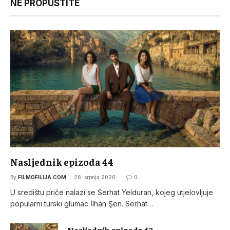
NE PROPUSTITE
Nasljednik epizoda 44
By
FILMOFILIJA.COM
26. srpnja 2026.
0
U središtu priče nalazi se Serhat Yelduran, kojeg utjelovljuje
popularni turski glumac İlhan Şen. Serhat…
Nasljednik epizoda 43