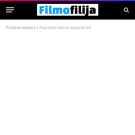
Početna stranica
»
Pod istim nebom epizoda 69