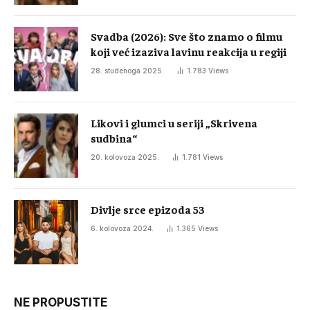
Svadba (2026): Sve što znamo o filmu
koji već izaziva lavinu reakcija u regiji
28. studenoga 2025.
1.783
Views
Likovi i glumci u seriji „Skrivena
sudbina“
20. kolovoza 2025.
1.781
Views
Divlje srce epizoda 53
6. kolovoza 2024.
1.365
Views
NE PROPUSTITE