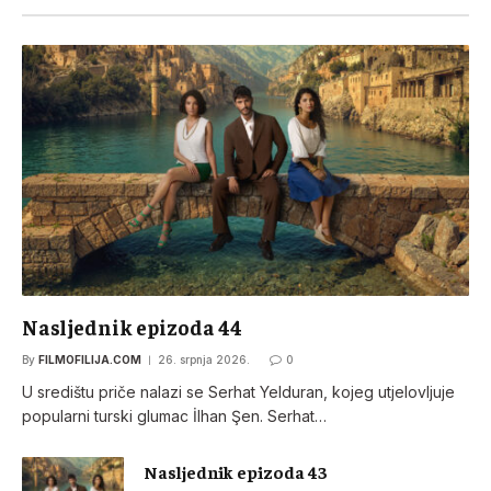
Nasljednik epizoda 44
By
FILMOFILIJA.COM
26. srpnja 2026.
0
U središtu priče nalazi se Serhat Yelduran, kojeg utjelovljuje
popularni turski glumac İlhan Şen. Serhat…
Nasljednik epizoda 43