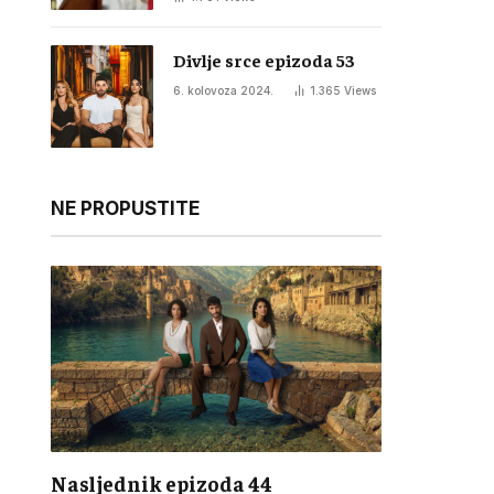
Divlje srce epizoda 53
6. kolovoza 2024.
1.365
Views
NE PROPUSTITE
Nasljednik epizoda 44