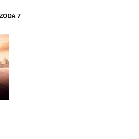
IZODA 7
e