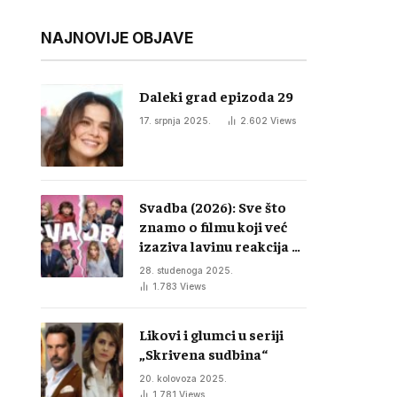
NAJNOVIJE OBJAVE
Daleki grad epizoda 29
17. srpnja 2025.
2.602
Views
Svadba (2026): Sve što
znamo o filmu koji već
izaziva lavinu reakcija u
regiji
28. studenoga 2025.
1.783
Views
Likovi i glumci u seriji
„Skrivena sudbina“
20. kolovoza 2025.
1.781
Views