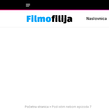
Naslovnica
Početna stranica
»
Pod istim nebom epizoda 7