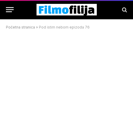
Početna stranica
»
Pod istim nebom epizoda 76