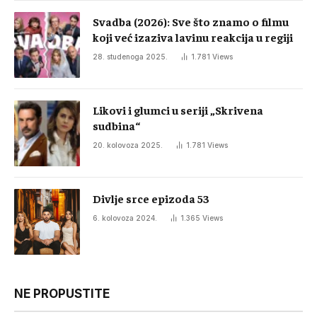
Svadba (2026): Sve što znamo o filmu
koji već izaziva lavinu reakcija u regiji
28. studenoga 2025.
1.781
Views
Likovi i glumci u seriji „Skrivena
sudbina“
20. kolovoza 2025.
1.781
Views
Divlje srce epizoda 53
6. kolovoza 2024.
1.365
Views
NE PROPUSTITE