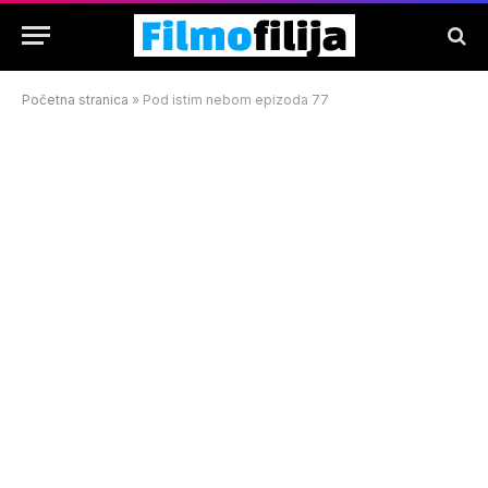
Početna stranica
»
Pod istim nebom epizoda 77