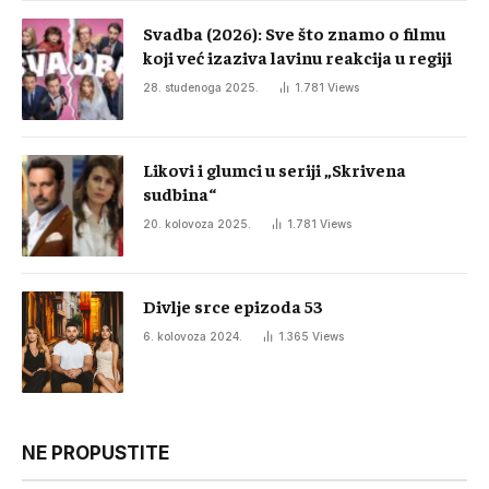
Svadba (2026): Sve što znamo o filmu
koji već izaziva lavinu reakcija u regiji
28. studenoga 2025.
1.781
Views
Likovi i glumci u seriji „Skrivena
sudbina“
20. kolovoza 2025.
1.781
Views
Divlje srce epizoda 53
6. kolovoza 2024.
1.365
Views
NE PROPUSTITE